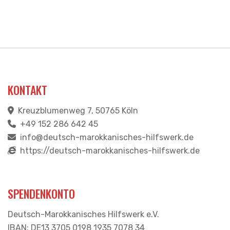
mehrere
Varianten
auf.
Die
Optionen
können
KONTAKT
auf
der
Kreuzblumenweg 7, 50765 Köln
Produktseite
+49 152 286 642 45
gewählt
info@deutsch-marokkanisches-hilfswerk.de
werden
https://deutsch-marokkanisches-hilfswerk.de
SPENDENKONTO
Deutsch-Marokkanisches Hilfswerk e.V.
IBAN: DE13 3705 0198 1935 7078 34